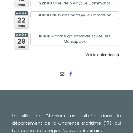
22h00
Ciné Plein Air
@ Le Communal
sam
AOÛT
14h30
Eau fil des bacs
@ Le Communal
22
sam
AOÛT
18h00
Marche gourmande
@ Ateliers
29
Municipaux
sam
Voir le calendrier
La ville de Chaniers est située dans le
département de la Charente-Maritime (17), qui
fait partie de la région Nouvelle Aquitaine.