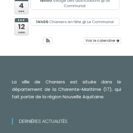
16h00
Village des associations
@ Le
4
Communal
ven
SEP
14h00
Chaniers en fête
@ Le Communal
12
sam
Voir le calendrier
La ville de Chaniers est située dans le
département de la Charente-Maritime (17), qui
fait partie de la région Nouvelle Aquitaine.
DERNIÈRES ACTUALITÉS