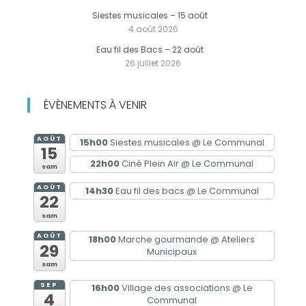
Siestes musicales – 15 août
4 août 2026
Eau fil des Bacs – 22 août
26 juillet 2026
ÉVÈNEMENTS À VENIR
AOÛT
15h00
Siestes musicales
@ Le Communal
15
22h00
Ciné Plein Air
@ Le Communal
sam
AOÛT
14h30
Eau fil des bacs
@ Le Communal
22
sam
AOÛT
18h00
Marche gourmande
@ Ateliers
29
Municipaux
sam
SEP
16h00
Village des associations
@ Le
4
Communal