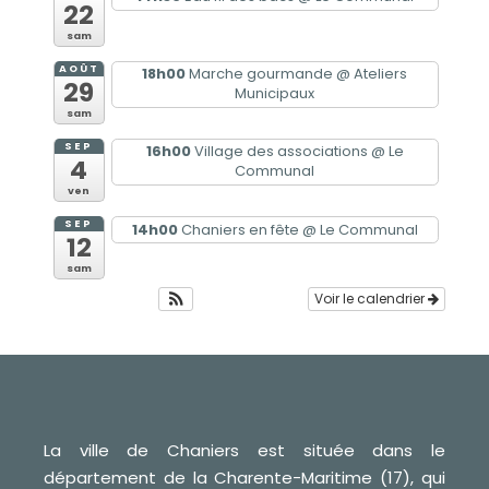
22
sam
AOÛT
18h00
Marche gourmande
@ Ateliers
29
Municipaux
sam
SEP
16h00
Village des associations
@ Le
4
Communal
ven
SEP
14h00
Chaniers en fête
@ Le Communal
12
sam
Voir le calendrier
La ville de Chaniers est située dans le
département de la Charente-Maritime (17), qui