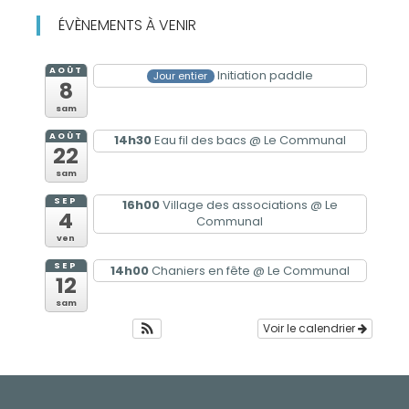
ÉVÈNEMENTS À VENIR
AOÛT
Initiation paddle
Jour entier
8
sam
AOÛT
14h30
Eau fil des bacs
@ Le Communal
22
sam
SEP
16h00
Village des associations
@ Le
4
Communal
ven
SEP
14h00
Chaniers en fête
@ Le Communal
12
sam
Voir le calendrier