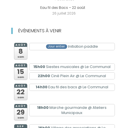
Eau fil des Bacs – 22 août
26 juillet 2026
ÉVÈNEMENTS À VENIR
AOÛT
Initiation paddle
Jour entier
8
sam
AOÛT
15h00
Siestes musicales
@ Le Communal
15
22h00
Ciné Plein Air
@ Le Communal
sam
AOÛT
14h30
Eau fil des bacs
@ Le Communal
22
sam
AOÛT
18h00
Marche gourmande
@ Ateliers
29
Municipaux
sam
SEP
16h00
Village des associations
@ Le