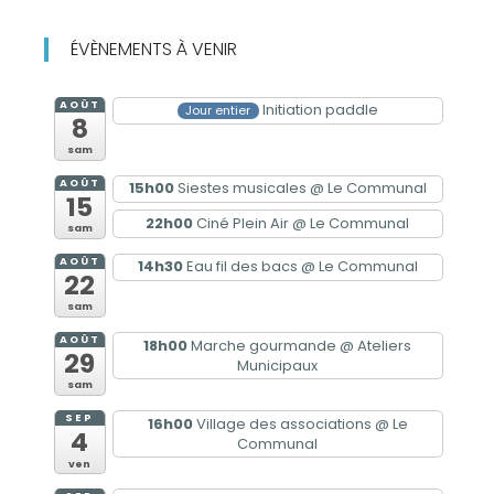
ÉVÈNEMENTS À VENIR
AOÛT
Initiation paddle
Jour entier
8
sam
AOÛT
15h00
Siestes musicales
@ Le Communal
15
22h00
Ciné Plein Air
@ Le Communal
sam
AOÛT
14h30
Eau fil des bacs
@ Le Communal
22
sam
AOÛT
18h00
Marche gourmande
@ Ateliers
29
Municipaux
sam
SEP
16h00
Village des associations
@ Le
4
Communal
ven