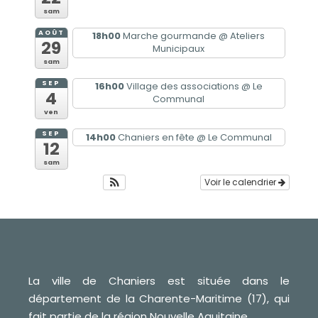
sam
AOÛT
18h00
Marche gourmande
@ Ateliers
29
Municipaux
sam
SEP
16h00
Village des associations
@ Le
4
Communal
ven
SEP
14h00
Chaniers en fête
@ Le Communal
12
sam
Voir le calendrier
La ville de Chaniers est située dans le
département de la Charente-Maritime (17), qui
fait partie de la région Nouvelle Aquitaine.