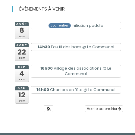
ÉVÈNEMENTS À VENIR
AOÛT
Initiation paddle
Jour entier
8
sam
AOÛT
14h30
Eau fil des bacs
@ Le Communal
22
sam
SEP
16h00
Village des associations
@ Le
4
Communal
ven
SEP
14h00
Chaniers en fête
@ Le Communal
12
sam
Voir le calendrier