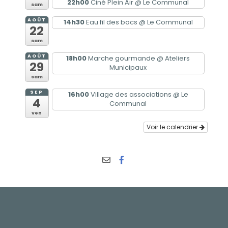
22h00
Ciné Plein Air
@ Le Communal
sam
AOÛT
14h30
Eau fil des bacs
@ Le Communal
22
sam
AOÛT
18h00
Marche gourmande
@ Ateliers
29
Municipaux
sam
SEP
16h00
Village des associations
@ Le
4
Communal
ven
Voir le calendrier