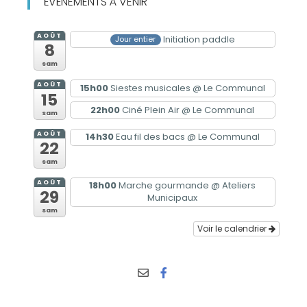
ÉVÈNEMENTS À VENIR
AOÛT
Initiation paddle
Jour entier
8
sam
AOÛT
15h00
Siestes musicales
@ Le Communal
15
22h00
Ciné Plein Air
@ Le Communal
sam
AOÛT
14h30
Eau fil des bacs
@ Le Communal
22
sam
AOÛT
18h00
Marche gourmande
@ Ateliers
29
Municipaux
sam
Voir le calendrier