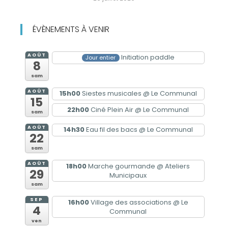
ÉVÈNEMENTS À VENIR
AOÛT
Initiation paddle
Jour entier
8
sam
AOÛT
15h00
Siestes musicales
@ Le Communal
15
22h00
Ciné Plein Air
@ Le Communal
sam
AOÛT
14h30
Eau fil des bacs
@ Le Communal
22
sam
AOÛT
18h00
Marche gourmande
@ Ateliers
29
Municipaux
sam
SEP
16h00
Village des associations
@ Le
4
Communal
ven