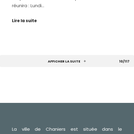
réunira : Lundi…
Lire la suite
AFFICHER LA SUITE
10/117
La ville de Chaniers est située dans le