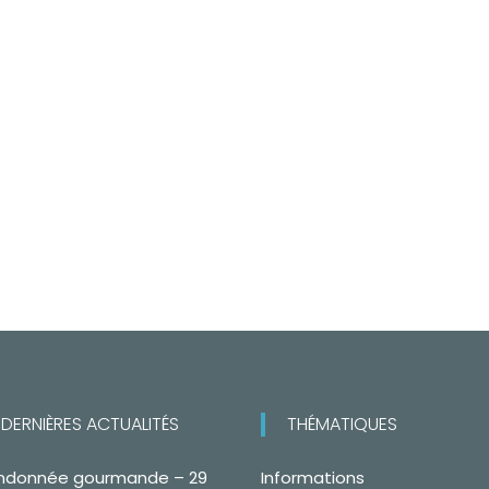
DERNIÈRES ACTUALITÉS
THÉMATIQUES
ndonnée gourmande – 29
Informations