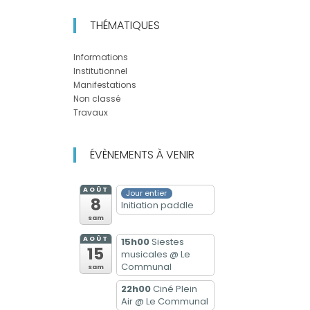
THÉMATIQUES
Informations
Institutionnel
Manifestations
Non classé
Travaux
ÉVÈNEMENTS À VENIR
AOÛT
Jour entier
8
Initiation paddle
sam
AOÛT
15h00
Siestes
15
musicales
@ Le
Communal
sam
22h00
Ciné Plein
Air
@ Le Communal