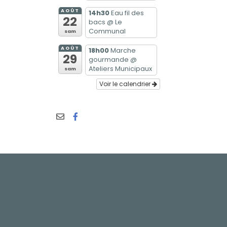
AOÛT
14h30
Eau fil des
22
bacs
@ Le
Communal
sam
AOÛT
18h00
Marche
29
gourmande
@
Ateliers Municipaux
sam
Voir le calendrier