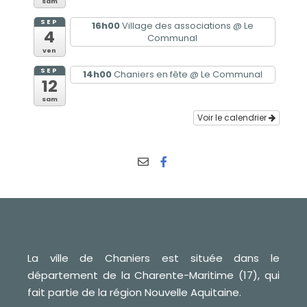
sam
SEP
16h00
Village des associations
@ Le
4
Communal
ven
SEP
14h00
Chaniers en fête
@ Le Communal
12
sam
Voir le calendrier
La ville de Chaniers est située dans le
département de la Charente-Maritime (17), qui
fait partie de la région Nouvelle Aquitaine.