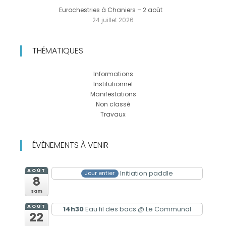
Eurochestries à Chaniers – 2 août
24 juillet 2026
THÉMATIQUES
Informations
Institutionnel
Manifestations
Non classé
Travaux
ÉVÈNEMENTS À VENIR
AOÛT
Initiation paddle
Jour entier
8
sam
AOÛT
14h30
Eau fil des bacs
@ Le Communal
22