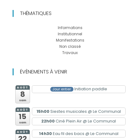
THÉMATIQUES
Informations
Institutionnel
Manifestations
Non classé
Travaux
ÉVÈNEMENTS À VENIR
AOÛT
Initiation paddle
Jour entier
8
sam
AOÛT
15h00
Siestes musicales
@ Le Communal
15
22h00
Ciné Plein Air
@ Le Communal
sam
AOÛT
14h30
Eau fil des bacs
@ Le Communal
22