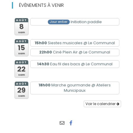
ÉVÈNEMENTS À VENIR
AOÛT
Initiation paddle
Jour entier
8
sam
AOÛT
15h00
Siestes musicales
@ Le Communal
15
22h00
Ciné Plein Air
@ Le Communal
sam
AOÛT
14h30
Eau fil des bacs
@ Le Communal
22
sam
AOÛT
18h00
Marche gourmande
@ Ateliers
29
Municipaux
sam
Voir le calendrier