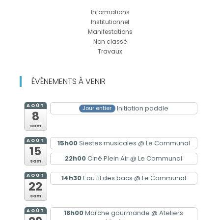
Informations
Institutionnel
Manifestations
Non classé
Travaux
ÉVÈNEMENTS À VENIR
AOÛT
Initiation paddle
Jour entier
8
sam
AOÛT
15h00
Siestes musicales
@ Le Communal
15
22h00
Ciné Plein Air
@ Le Communal
sam
AOÛT
14h30
Eau fil des bacs
@ Le Communal
22
sam
AOÛT
18h00
Marche gourmande
@ Ateliers