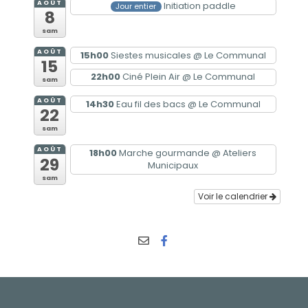
AOÛT
Initiation paddle
Jour entier
8
sam
AOÛT
15h00
Siestes musicales
@ Le Communal
15
22h00
Ciné Plein Air
@ Le Communal
sam
AOÛT
14h30
Eau fil des bacs
@ Le Communal
22
sam
AOÛT
18h00
Marche gourmande
@ Ateliers
29
Municipaux
sam
Voir le calendrier