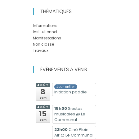
THÉMATIQUES
Informations
Institutionnel
Manifestations
Non classé
Travaux
ÉVÈNEMENTS À VENIR
AOÛT
Jour entier
8
Initiation paddle
sam
AOÛT
15h00
Siestes
15
musicales
@ Le
Communal
sam
22h00
Ciné Plein
Air
@ Le Communal