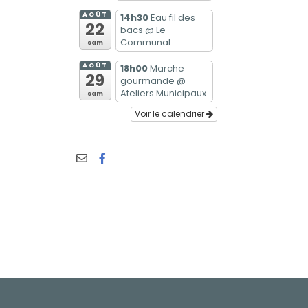
AOÛT
14h30
Eau fil des
22
bacs
@ Le
Communal
sam
AOÛT
18h00
Marche
29
gourmande
@
Ateliers Municipaux
sam
Voir le calendrier