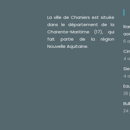
La ville de Chaniers est située
dans le département de la
Ra
Charente-Maritime (17), qui
ao
fait partie de la région
6 
Nouvelle Aquitaine.
Cin
4 
Si
4 
Eau
26 
Bul
24 