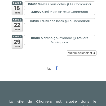
AOÛT
15h00
Siestes musicales
@ Le Communal
15
22h00
Ciné Plein Air
@ Le Communal
sam
AOÛT
14h30
Eau fil des bacs
@ Le Communal
22
sam
AOÛT
18h00
Marche gourmande
@ Ateliers
29
Municipaux
sam
Voir le calendrier
La ville de Chaniers est située dans le