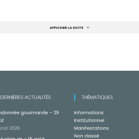
AFFICHER LA SUITE
DERNIÈRES ACTUALITÉS
THÉMATIQUES
ndonnée gourmande – 29
Informations
ût
Institutionnel
août 2026
Manifestations
Non classé
é plein air – 15 août