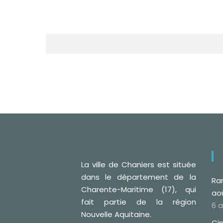
La ville de Chaniers est située
dans le département de la
Ra
Charente-Maritime (17), qui
ao
fait partie de la région
6 
Nouvelle Aquitaine.
Cin