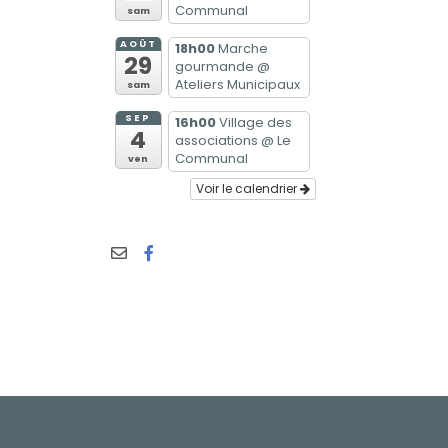
Communal
sam
AOÛT
18h00
Marche
29
gourmande
@
Ateliers Municipaux
sam
SEP
16h00
Village des
4
associations
@ Le
Communal
ven
Voir le calendrier