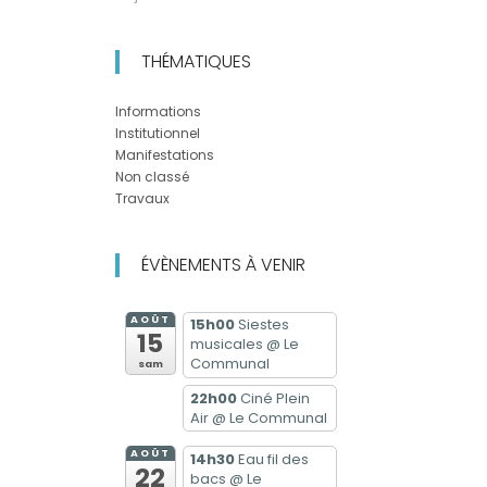
THÉMATIQUES
Informations
Institutionnel
Manifestations
Non classé
Travaux
ÉVÈNEMENTS À VENIR
AOÛT
15h00
Siestes
15
musicales
@ Le
Communal
sam
22h00
Ciné Plein
Air
@ Le Communal
AOÛT
14h30
Eau fil des
22
bacs
@ Le