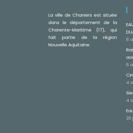
La ville de Chaniers est située
dans le département de la
EAU
Charente-Maritime (17), qui
DU
fait partie de la région
8 
Nouvelle Aquitaine.
Ra
ao
6 
Cin
4 
Si
4 
Eau
26 