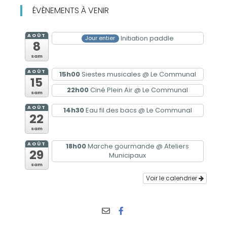
ÉVÈNEMENTS À VENIR
AOÛT
Initiation paddle
Jour entier
8
sam
AOÛT
15h00
Siestes musicales
@ Le Communal
15
22h00
Ciné Plein Air
@ Le Communal
sam
AOÛT
14h30
Eau fil des bacs
@ Le Communal
22
sam
AOÛT
18h00
Marche gourmande
@ Ateliers
29
Municipaux
sam
Voir le calendrier