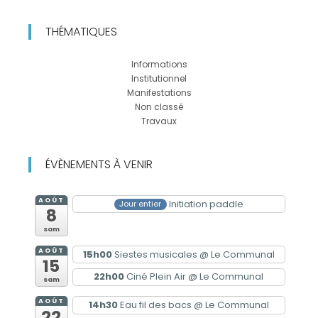
THÉMATIQUES
Informations
Institutionnel
Manifestations
Non classé
Travaux
ÉVÈNEMENTS À VENIR
AOÛT
Initiation paddle
Jour entier
8
sam
AOÛT
15h00
Siestes musicales
@ Le Communal
15
22h00
Ciné Plein Air
@ Le Communal
sam
AOÛT
14h30
Eau fil des bacs
@ Le Communal
22