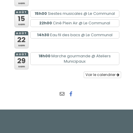
sam
AOÛT
15h00
Siestes musicales
@ Le Communal
15
22h00
Ciné Plein Air
@ Le Communal
sam
AOÛT
14h30
Eau fil des bacs
@ Le Communal
22
sam
AOÛT
18h00
Marche gourmande
@ Ateliers
29
Municipaux
sam
Voir le calendrier