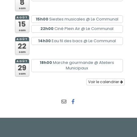
8
sam
AOÛT
15h00
Siestes musicales
@ Le Communal
15
22h00
Ciné Plein Air
@ Le Communal
sam
AOÛT
14h30
Eau fil des bacs
@ Le Communal
22
sam
AOÛT
18h00
Marche gourmande
@ Ateliers
29
Municipaux
sam
Voir le calendrier