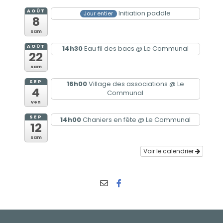
AOÛT
Initiation paddle
Jour entier
8
sam
AOÛT
14h30
Eau fil des bacs
@ Le Communal
22
sam
SEP
16h00
Village des associations
@ Le
4
Communal
ven
SEP
14h00
Chaniers en fête
@ Le Communal
12
sam
Voir le calendrier