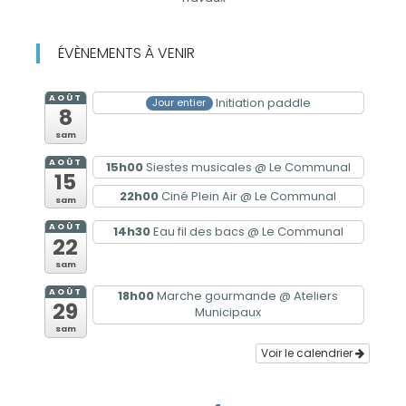
ÉVÈNEMENTS À VENIR
AOÛT
Initiation paddle
Jour entier
8
sam
AOÛT
15h00
Siestes musicales
@ Le Communal
15
22h00
Ciné Plein Air
@ Le Communal
sam
AOÛT
14h30
Eau fil des bacs
@ Le Communal
22
sam
AOÛT
18h00
Marche gourmande
@ Ateliers
29
Municipaux
sam
Voir le calendrier