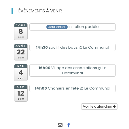
ÉVÈNEMENTS À VENIR
AOÛT
Initiation paddle
Jour entier
8
sam
AOÛT
14h30
Eau fil des bacs
@ Le Communal
22
sam
SEP
16h00
Village des associations
@ Le
4
Communal
ven
SEP
14h00
Chaniers en fête
@ Le Communal
12
sam
Voir le calendrier