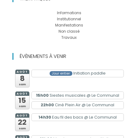
Informations
Institutionnel
Manifestations
Non classé
Travaux
ÉVÈNEMENTS À VENIR
AOÛT
Initiation paddle
Jour entier
8
sam
AOÛT
15h00
Siestes musicales
@ Le Communal
15
22h00
Ciné Plein Air
@ Le Communal
sam
AOÛT
14h30
Eau fil des bacs
@ Le Communal
22
sam
AOÛT