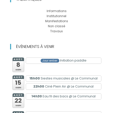
Informations
Institutionnel
Manifestations
Non classé
Travaux
ÉVÈNEMENTS À VENIR
AOÛT
Initiation paddle
Jour entier
8
sam
AOÛT
15h00
Siestes musicales
@ Le Communal
15
22h00
Ciné Plein Air
@ Le Communal
sam
AOÛT
14h30
Eau fil des bacs
@ Le Communal
22
sam
AOÛT