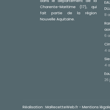
dans le département de la
EAU
Charente-Maritime (17), qui
DU
fait partie de la région
8 
Nouvelle Aquitaine.
Ra
ao
6 
Cin
4 
Si
4 
Eau
26 
Réalisation :
MaRecetteWeb.fr -
Mentions légal