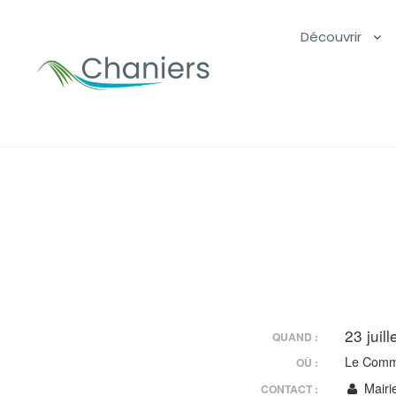
Découvrir
23 jui
QUAND :
Le Comm
OÙ :
Mairi
CONTACT :