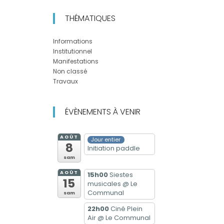
THÉMATIQUES
Informations
Institutionnel
Manifestations
Non classé
Travaux
ÉVÈNEMENTS À VENIR
AOÛT
Jour entier
8
Initiation paddle
sam
AOÛT
15h00
Siestes
15
musicales
@ Le
Communal
sam
22h00
Ciné Plein
Air
@ Le Communal