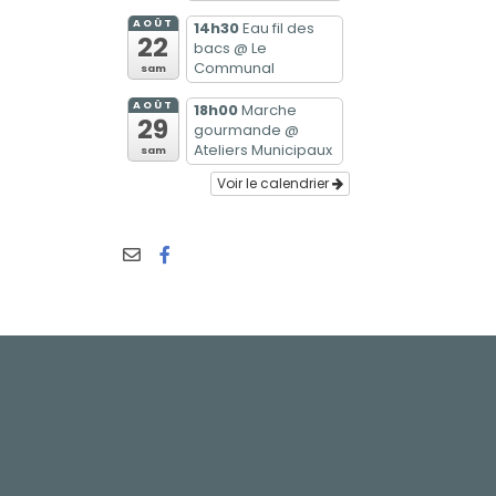
AOÛT
14h30
Eau fil des
22
bacs
@ Le
Communal
sam
AOÛT
18h00
Marche
29
gourmande
@
Ateliers Municipaux
sam
Voir le calendrier