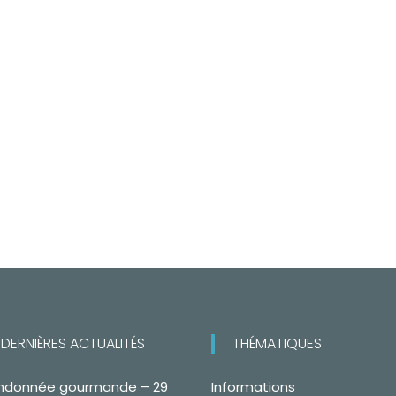
DERNIÈRES ACTUALITÉS
THÉMATIQUES
ndonnée gourmande – 29
Informations